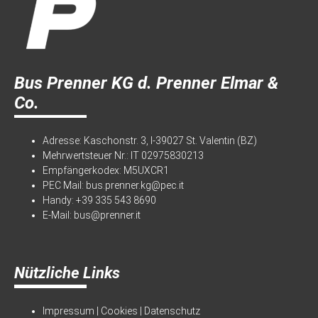
Bus Prenner KG d. Prenner Elmar &
Co.
Adresse: Kaschonstr. 3, I-39027 St. Valentin (BZ)
Mehrwertsteuer Nr.: IT 02975830213
Empfängerkodex: M5UXCR1
PEC Mail:
bus.prenner.kg@pec.it
Handy:
+39 335 543 8690
E-Mail:
bus@prenner.it
Nützliche Links
Impressum
|
Cookies
|
Datenschutz