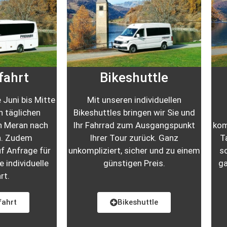
fahrt
Bikeshuttle
 Juni bis Mitte
Mit unseren individuellen
 täglichen
Bikeshuttles bringen wir Sie und
n Meran nach
Ihr Fahrrad zum Ausgangspunkt
kom
n. Zudem
Ihrer Tour zurück. Ganz
T
uf Anfrage für
unkompliziert, sicher und zu einem
s
e individuelle
günstigen Preis.
ga
rt.
fahrt
Bikeshuttle