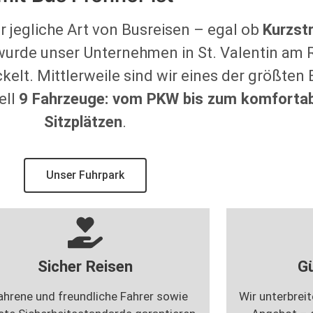
g
ü
n
s
t
i
g
.
r jegliche Art von Busreisen – egal ob
Kurzst
 wurde unser Unternehmen in St. Valentin a
ckelt. Mittlerweile sind wir eines der größt
ell
9 Fahrzeuge: vom PKW bis zum komfortab
Sitzplätzen
.
Unser Fuhrpark
Sicher Reisen
G
ahrene und freundliche Fahrer sowie
Wir unterbrei