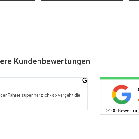
ere Kundenbewertungen
Jenny Krennrich
★
★
★
★
★
der Fahrer super herzlich- so vergeht die
Alles hat reibungslos g
Streckensperrung auf u
wieder nutzen