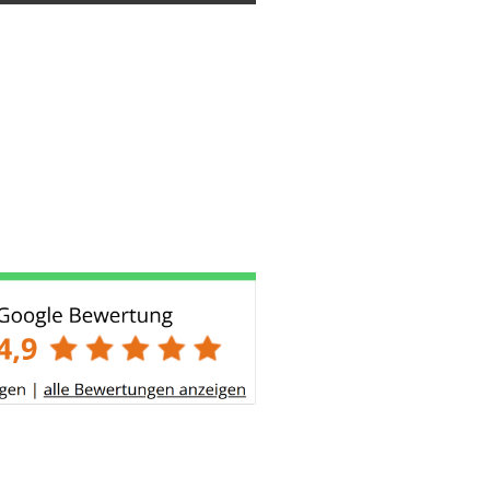
eklappt und dank unseres Fahrers Elmars schneller Reaktion konnten wir
nserem Weg längere Verzögerungen umgehen. Wir würden den Service