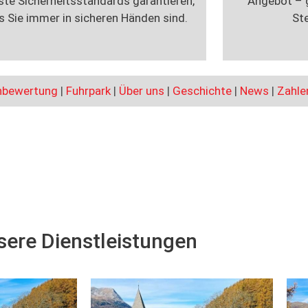
ste Sicherheitsstandards garantieren,
Angebot – g
s Sie immer in sicheren Händen sind.
St
nbewertung
|
Fuhrpark
|
Über uns
|
Geschichte
|
News
|
Zahle
sere Dienstleistungen