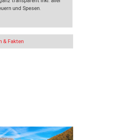
anz transparent inkl. aller
euern und Spesen.
n & Fakten