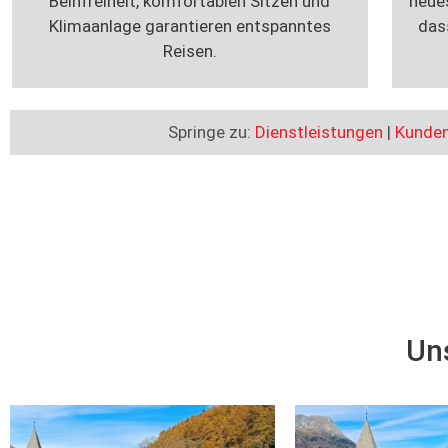
Beinfreiheit, komfortablen Sitzen und
neue
Klimaanlage garantieren entspanntes
das
Reisen.
Springe zu:
Dienstleistungen
|
Kunde
Un