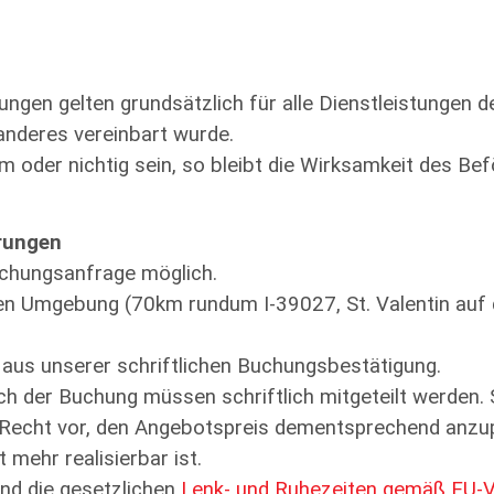
ngen gelten grundsätzlich für alle Dienstleistungen d
anderes vereinbart wurde.
 oder nichtig sein, so bleibt die Wirksamkeit des Be
rungen
uchungsanfrage möglich.
n Umgebung (70km rundum I-39027, St. Valentin auf d
 aus unserer schriftlichen Buchungsbestätigung.
er Buchung müssen schriftlich mitgeteilt werden. So
 Recht vor, den Angebotspreis dementsprechend anz
 mehr realisierbar ist.
ind die gesetzlichen
Lenk- und Ruhezeiten gemäß EU-