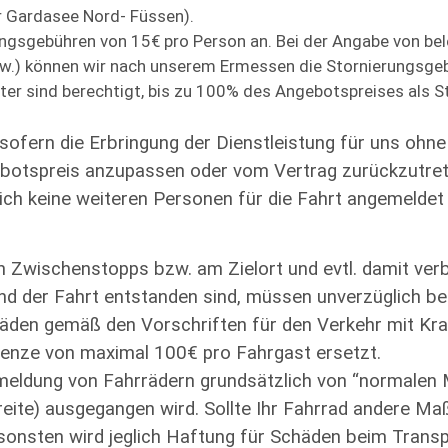
r Gardasee Nord- Füssen).
erungsgebühren von 15€ pro Person an. Bei der Angabe von be
usw.) können wir nach unserem Ermessen die Stornierungsge
ister sind berechtigt, bis zu 100% des Angebotspreises als 
sofern die Erbringung der Dienstleistung für uns ohn
ebotspreis anzupassen oder vom Vertrag zurückzutre
ch keine weiteren Personen für die Fahrt angemeldet
 an Zwischenstopps bzw. am Zielort und evtl. damit ve
d der Fahrt entstanden sind, müssen unverzüglich bei
häden gemäß den Vorschriften für den Verkehr mit Kra
renze von maximal 100€ pro Fahrgast ersetzt.
meldung von Fahrrädern grundsätzlich von “normalen 
eite) ausgegangen wird. Sollte Ihr Fahrrad andere Maß
ansonsten wird jeglich Haftung für Schäden beim Tran