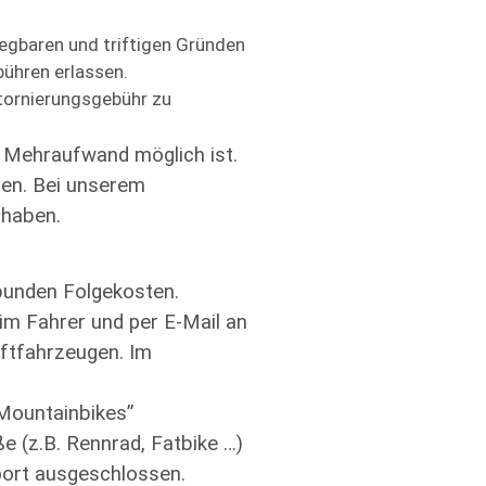
legbaren und triftigen Gründen
bühren erlassen.
Stornierungsgebühr zu
e Mehraufwand möglich ist.
ten. Bei unserem
 haben.
rbunden Folgekosten.
m Fahrer und per E-Mail an
ftfahrzeugen. Im
Mountainbikes”
e (z.B. Rennrad, Fatbike …)
sport ausgeschlossen.