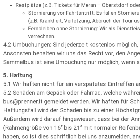
Restplätze (z.B. Tickets für Meran – Oberstdorf ode
Stornierung vor Fahrtantritt: Es fallen Storni
(z.B. Krankheit, Verletzung, Abbruch der Tour 
Fernbleiben ohne Stornierung: Wir als Dienstle
verrechnen.
4.2 Umbuchungen: Sind jederzeit kostenlos möglich, 
Ansonsten behalten wir uns das Recht vor, den Ang
Sammelbus ist eine Umbuchung nur möglich, wenn si
5. Haftung
5.1 Wir haften nicht für ein verspätetes Eintreffen
5.2 Schäden am Gepäck oder Fahrrad, welche währen
bus@prenner.it gemeldet werden. Wir haften für Sc
Haftungsfall wird der Schaden bis zu einer Höchstg
Außerdem wird darauf hingewiesen, dass bei der An
(Rahmengröße von 16’’ bis 21’’ mit normaler Reifenbr
haben, so ist dies schriftlich bei uns anzumelden, 