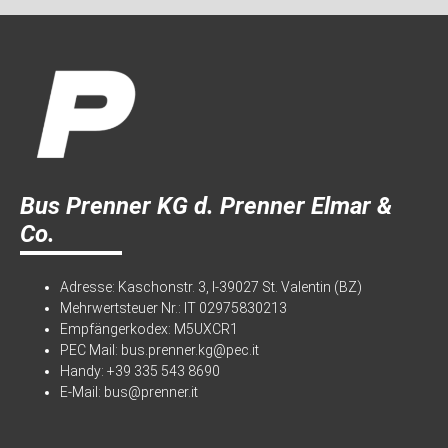
Bus Prenner KG d. Prenner Elmar &
Co.
Adresse: Kaschonstr. 3, I-39027 St. Valentin (BZ)
Mehrwertsteuer Nr.: IT 02975830213
Empfängerkodex: M5UXCR1
PEC Mail:
bus.prenner.kg@pec.it
Handy:
+39 335 543 8690
E-Mail:
bus@prenner.it