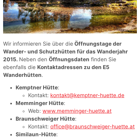
Wir informieren Sie über die
Öffnungstage der
Wander- und Schutzhütten für das Wanderjahr
2015.
Neben den
Öffnungsdaten
finden Sie
ebenfalls die
Kontaktadressen zu den E5
Wanderhütten
.
Kemptner Hütte
:
Kontakt:
kontakt@kemptner-huette.de
Memminger Hütte
:
Web:
www.memminger-huette.at
Braunschweiger Hütte
:
Kontakt:
office@braunschweiger-huette.at
Similaun-Hütte
: