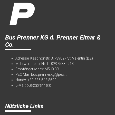
Bus Prenner KG d. Prenner Elmar &
Co.
Adresse: Kaschonstr. 3, I-39027 St. Valentin (BZ)
Mehrwertsteuer Nr.: IT 02975830213
Empfängerkodex: M5UXCR1
PEC Mail:
bus.prenner.kg@pec.it
Handy:
+39 335 543 8690
E-Mail:
bus@prenner.it
Nützliche Links