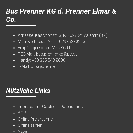
Bus Prenner KG d. Prenner Elmar &
Co.
Adresse: Kaschonstr. 3, I-39027 St. Valentin (BZ)
Mehrwertsteuer Nr.: IT 02975830213
Empfängerkodex: M5UXCR1
PEC Mail:
bus.prenner.kg@pec.it
Handy:
+39 335 543 8690
E-Mail:
bus@prenner.it
Nützliche Links
Impressum
|
Cookies
|
Datenschutz
AGB
Online Preisrechner
Online zahlen
News